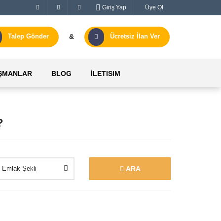
Giriş Yap
Üye Ol
&
Talep Gönder
Ücretsiz İlan Ver
ŞMANLAR
BLOG
İLETISIM
?
ARA