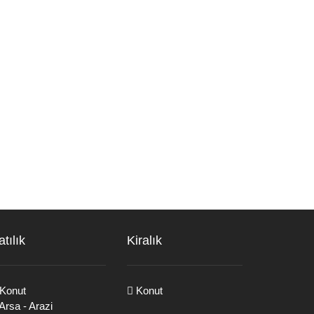
atılık
Kiralık
Konut
Konut
Arsa - Arazi