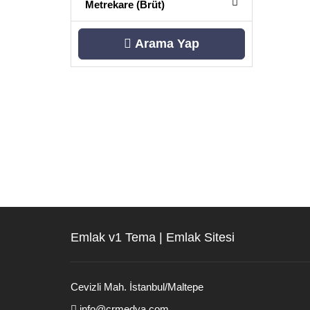
Metrekare (Brüt)
Arama Yap
Emlak v1 Tema | Emlak Sitesi
Cevizli Mah. İstanbul/Maltepe
info@crmedya.com