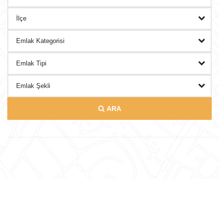
DANIŞMANLAR
BLOG
İLETISIM
ARA