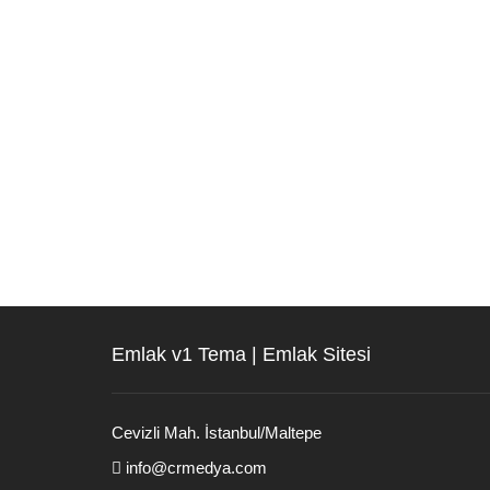
Emlak v1 Tema | Emlak Sitesi
Cevizli Mah. İstanbul/Maltepe
info@crmedya.com