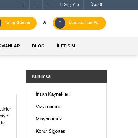
Giriş Yap
Üye Ol
&
Talep Gönder
Ücretsiz İlan Ver
ŞMANLAR
BLOG
İLETISIM
Kurumsal
İnsan Kaynakları
Vizyonumuz
tinler
giye
Misyonumuz
ldus
Konut Sigortası