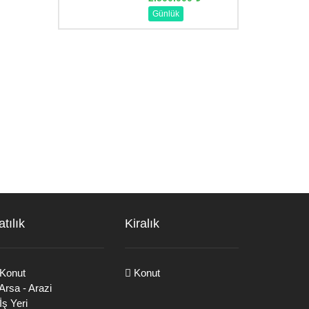
Günlük
atılık
Kiralık
Konut
Konut
Arsa - Arazi
İş Yeri