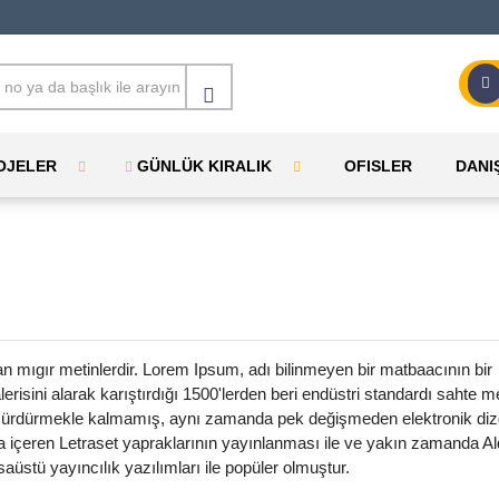
OJELER
GÜNLÜK KIRALIK
OFISLER
DANI
an mıgır metinlerdir. Lorem Ipsum, adı bilinmeyen bir matbaacının bir
risini alarak karıştırdığı 1500'lerden beri endüstri standardı sahte me
nı sürdürmekle kalmamış, aynı zamanda pek değişmeden elektronik diz
da içeren Letraset yapraklarının yayınlanması ile ve yakın zamanda A
stü yayıncılık yazılımları ile popüler olmuştur.