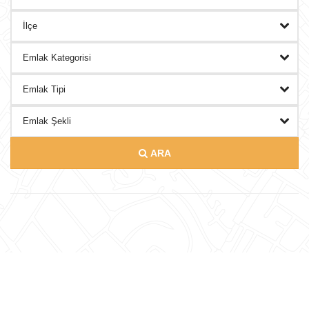
DANIŞMANLAR
BLOG
İLETISIM
ARA