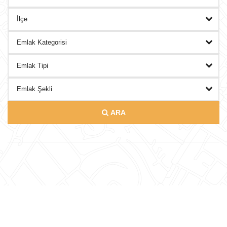
DANIŞMANLAR
BLOG
İLETISIM
ARA