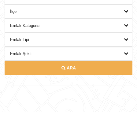
DANIŞMANLAR
BLOG
İLETISIM
ARA