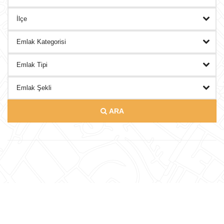
DANIŞMANLAR
BLOG
İLETISIM
ARA