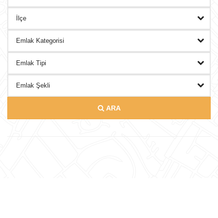
DANIŞMANLAR
BLOG
İLETISIM
ARA