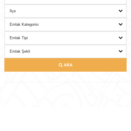
DANIŞMANLAR
BLOG
İLETISIM
ARA